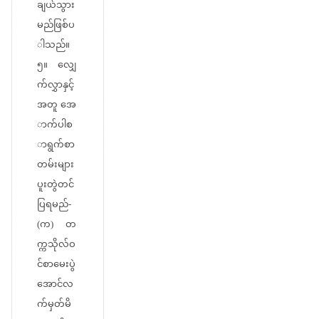
ချယ်သွား
မည်ဖြစ်ပ
ါသည်။
၅။ လျှေ
က်လွှာနှင့်
အတူ အေ
ာက်ပါစ
ာရွက်စာ
တမ်းများ
ပူးတွဲတင်
ပြရမည်-
(က) တ
က္ကသိုလ်ဝ
င်စာမေးပွဲ
အောင်လ
က်မှတ်မိ