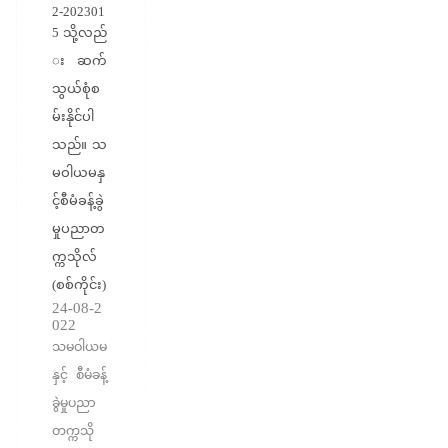
2-202301
5 သို့လည်
း ဆက်
သွယ်စုံစ
မ်းနိုင်ပါ
သည်။ သ
မဝါယမနှ
င့်စီမံခန့်ခွဲ
မှုပညာတ
က္ကသိုလ်
(စစ်ကိုင်း)
24-08-2
022
သမဝါယမ
နှင့် စီမံခန့်
ခွဲမှုပညာ
တက္ကသို