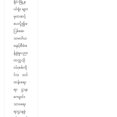
ရိုင်/မြို့န
ယ်ရုံး များ
မှတဆင့်
ပေးပို့၍ဖ
ြစ်စေ၊
သမဝါယ
မနှင့်စီမံခ
န့်ခွဲမှုပညာ
တက္ကသို
လ်(စစ်ကို
င်း)၊ သင်
တန်းရေး
ရာ ဌာန၊
ကျောင်း
သားရေး
ရာဌာနခွဲ