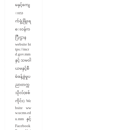
မနှင့်ကျေ
းလ
က်ဖွံ့ဖြိုးရ
ေးဝန်က
ြီးဌာန
website ht
tps://mcr
d.gov.mm
နှင့် သမဝါ
ယမနှင့်စီ
မံခန့်ခွဲမှုပ
ညာတက္က
သိုလ်(စစ်
ကိုင်း) We
bsite ww
w.ucms.ed
u.mm နှင့်
Facebook