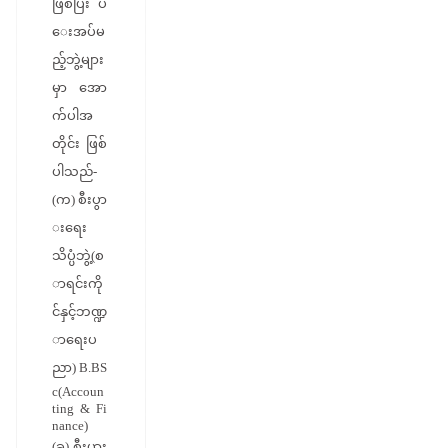
ဖြစ်ပြီး ပ
ေးအပ်မ
ည့်ဘွဲ့များ
မှာ အော
က်ပါအ
တိုင်း ဖြစ်
ပါသည်-
(က) စီးပွာ
းရေး
သိပ္ပံဘွဲ့(စ
ာရင်းကို
င်နှင့်ဘဏ္ဍ
ာရေးပ
ညာ) B.BS
c(Accoun
ting & Fi
nance)
(ခ) စီးပွား