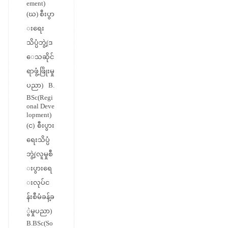
ement)
(ဃ) စီးပွာ
းရေး
သိပ္ပံဘွဲ့(ဒ
ေသဆိုင်
ရာဖွံ့ဖြိုးမှု
ပညာ) B.
BSc(Regi
onal Deve
lopment)
(င) စီးပွား
ရေးသိပ္ပံ
ဘွဲ့(လူမှုစီ
းပွားရေ
းလုပ်င
န်းစီမံခန့်ခ
ွဲမှုပညာ)
B.BSc(So