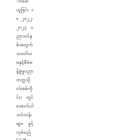
ားခေါ်
ယူခြင်း ၁
။ ၂၀၂၂-
၂၀၂၃ ပ
ညာသင်နှ
စ်အတွက်
သမဝါယ
မနှင့်စီမံခ
န့်ခွဲမှုပညာ
တက္ကသို
လ်(စစ်ကို
င်း) တွင်
အောက်ပါ
သင်တန်း
များ ဖွင့်
လှစ်မည်