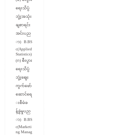
ရေးသိပ္ပံ
ဘွဲ့(အသုံး
ချစာရင်း
အင်းပည
ာ) B.BS
c(Applied
Statistics)
(ဂ) စီးပွား
ရေးသိပ္ပံ
ဘွဲ့(ဈေး
ကွက်ဖော်
ဆောင်ရေ
းစီမံခ
န့်ခွဲမှုပည
ာ) B.BS
c(Marketi
ng Manag