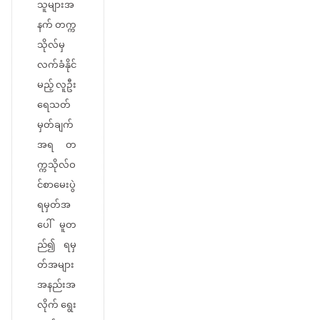
သူများအ
နက် တက္က
သိုလ်မှ
လက်ခံနိုင်
မည့် လူဦး
ရေသတ်
မှတ်ချက်
အရ တ
က္ကသိုလ်ဝ
င်စာမေးပွဲ
ရမှတ်အ
ပေါ် မူတ
ည်၍ ရမှ
တ်အများ
အနည်းအ
လိုက် ရွေး