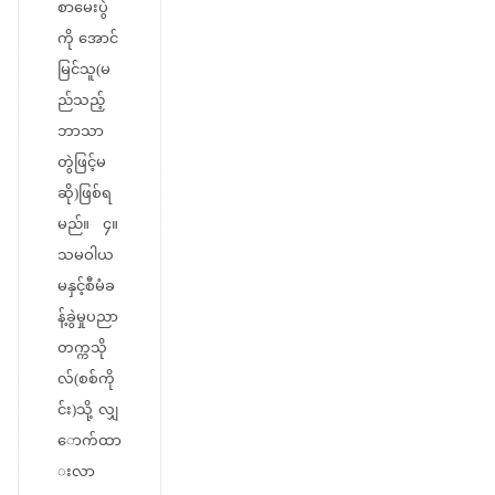
စာမေးပွဲ
ကို အောင်
မြင်သူ(မ
ည်သည့်
ဘာသာ
တွဲဖြင့်မ
ဆို)ဖြစ်ရ
မည်။ ၄။
သမဝါယ
မနှင့်စီမံခ
န့်ခွဲမှုပညာ
တက္ကသို
လ်(စစ်ကို
င်း)သို့ လျှ
ောက်ထာ
းလာ