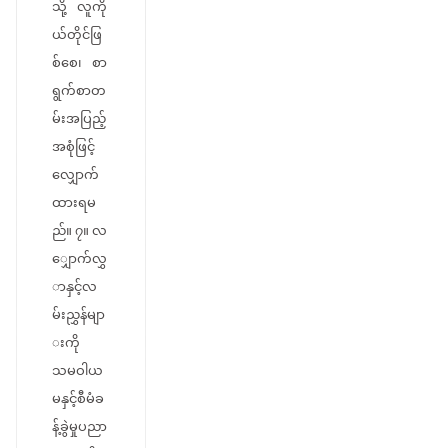
သို့ လူကို
ယ်တိုင်ဖြ
စ်စေ၊ စာ
ရွက်စာတ
မ်းအပြည့်
အစုံဖြင့်
လျှောက်
ထားရမ
ည်။ ၇။ လ
ျှောက်လွှ
ာနှင့်လ
မ်းညွှန်မျာ
းကို
သမဝါယ
မနှင့်စီမံခ
န့်ခွဲမှုပညာ