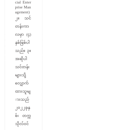
cial Enter
prise Man
agement)
၂။ သင်
တန်းကာ
လမှာ (၄)
နှစ်ဖြစ်ပါ
သည်။ ၃။
အဆိုပါ
သင်တန်း
များသို့
လျှောက်
ထားသူမျ
ားသည်
၂၀၂၂ခုနှ
စ်၊ တက္က
သိုလ်ဝင်