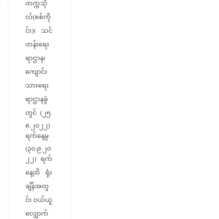
တက္ကသို
လ်(စစ်ကို
င်း)၊ သင်
တန်းရေး
ရာဌာန၊
ကျောင်း
သားရေး
ရာဌာနခွဲ
တွင် (၂၅.
၈.၂၀၂၂)
ရက်နေ့မှ
(၃၀.၉.၂၀
၂၂) ရက်
နေ့ထိ ရုံး
ချိန်အတွ
င်း ဝယ်ယူ
လျှောက်