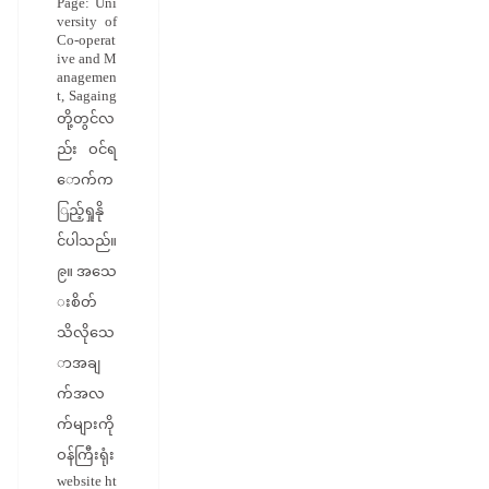
Page: Uni
versity of
Co-operat
ive and M
anagemen
t, Sagaing
တို့တွင်လ
ည်း ဝင်ရ
ောက်က
ြည့်ရှုနို
င်ပါသည်။
၉။ အသေ
းစိတ်
သိလိုသေ
ာအချ
က်အလ
က်များကို
ဝန်ကြီးရုံး
website ht