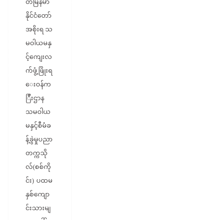
တမြန်မာ
နိုင်ငံတော်
အစိုးရ သ
မဝါယမနှ
င့်ကျေးလ
က်ဖွံ့ဖြိုးရ
ေးဝန်က
ြီးဌာန
သမဝါယ
မနှင့်စီမံခ
န့်ခွဲမှုပညာ
တက္ကသို
လ်(စစ်ကို
င်း) ပထမ
နှစ်ကျော
င်းသားမျ