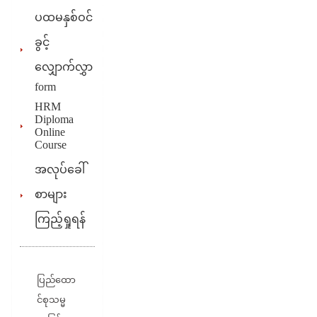
ပထမနှစ်ဝင်
ခွင့်
လျှောက်လွှာ
form
HRM
Diploma
Online
Course
အလုပ်ခေါ်
စာများ
ကြည့်ရှုရန်
ပြည်ထော
င်စုသမ္မ