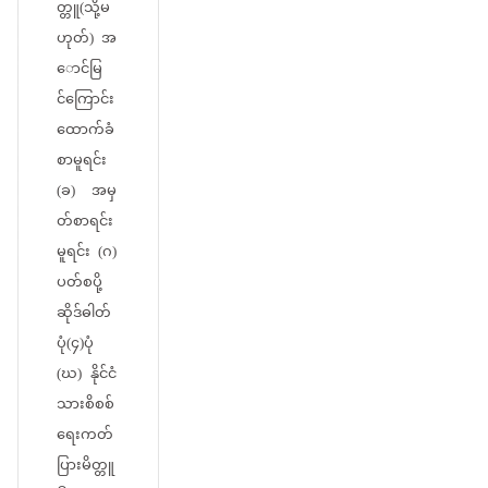
တ္တူ(သို့မ
ဟုတ်) အ
ောင်မြ
င်ကြောင်း
ထောက်ခံ
စာမူရင်း
(ခ) အမှ
တ်စာရင်း
မူရင်း (ဂ)
ပတ်စပို့
ဆိုဒ်ဓါတ်
ပုံ(၄)ပုံ
(ဃ) နိုင်ငံ
သားစိစစ်
ရေးကတ်
ပြားမိတ္တူ