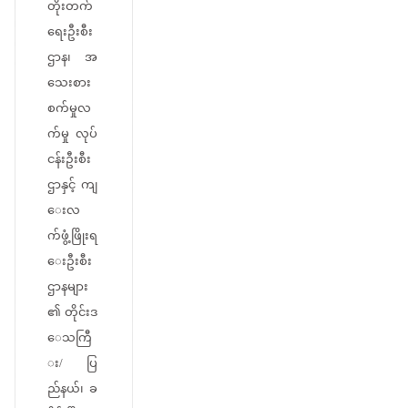
တိုးတက်
ရေးဦးစီး
ဌာန၊ အ
သေးစား
စက်မှုလ
က်မှု လုပ်
ငန်းဦးစီး
ဌာနှင့် ကျ
ေးလ
က်ဖွံ့ဖြိုးရ
ေးဦးစီး
ဌာနများ
၏ တိုင်းဒ
ေသကြီ
း/ ပြ
ည်နယ်၊ ခ