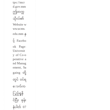
tps://mcr
d.gov.mm
ဤတက္က
သိုလ်၏
Website w
ww.ucms.
edu.mm နှ
င့် Facebo
ok Page:
Universit
y of Co-o
perative a
nd Manag
ement, Sa
gaing တို့
တွင် ဝင်ရ
ောက်က
ြည့်ရှုနို
င်ပြီး ဖုန်း
နံပါတ် 07