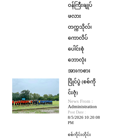
ဝန်ကြီးချုပ်
ဖလား
တက္ကသိုလ်၊
ကောလိပ်
ပေါင်းစုံ
ဘောလုံး
အားကစား
ပြိုင်ပွဲ (စစ်ကို
င်းဇုံ)
Click to Read
News From :
Administration
Post Date :
8/5/2026 10:20:08
PM
စစ်ကိုင်းတိုင်း