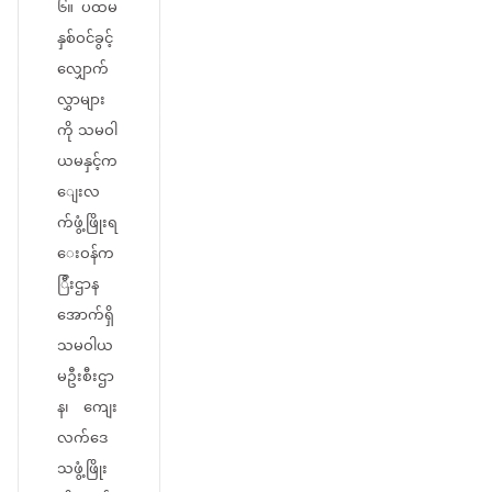
၆။ ပထမ
နှစ်ဝင်ခွင့်
လျှောက်
လွှာများ
ကို သမဝါ
ယမနှင့်က
ျေးလ
က်ဖွံ့ဖြိုးရ
ေးဝန်က
ြီးဌာန
အောက်ရှိ
သမဝါယ
မဦးစီးဌာ
န၊ ကျေး
လက်ဒေ
သဖွံ့ဖြိုး