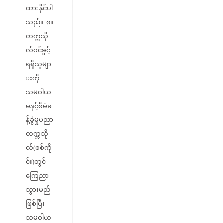
ထားနိုင်ပါ
သည်။ ၈။
တက္ကသို
လ်ဝင်ခွင့်
ရရှိသူမျာ
းကို
သမဝါယ
မနှင့်စီမံခ
န့်ခွဲမှုပညာ
တက္ကသို
လ်(စစ်ကို
င်း)တွင်
ကြေညာ
သွားမည်
ဖြစ်ပြီး
သမဝါယ