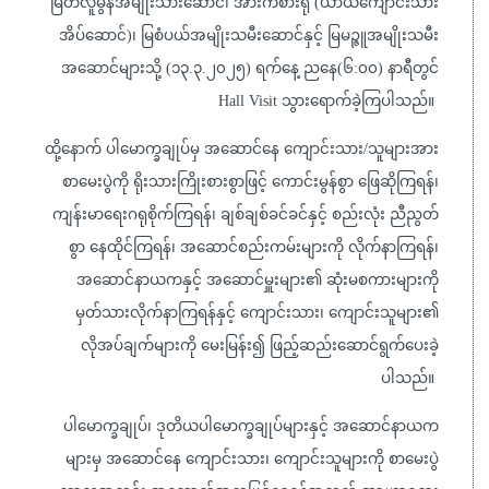
မြတ်လူမွန်အမျိုးသားဆောင်၊ အားကစားရုံ (ယာယီကျောင်းသား
အိပ်ဆောင်)၊ မြစံပယ်အမျိုးသမီးဆောင်နှင့် မြမဉ္ဇူအမျိုးသမီး
အဆောင်များသို့ (၁၃.၃.၂၀၂၅) ရက်နေ့ ညနေ(၆:၀၀) နာရီတွင်
Hall Visit သွားရောက်ခဲ့ကြပါသည်။
ထို့နောက် ပါမောက္ခချုပ်မှ အဆောင်နေ ကျောင်းသား/သူများအား
စာမေးပွဲကို ရိုးသားကြိုးစားစွာဖြင့် ကောင်းမွန်စွာ ဖြေဆိုကြရန်၊
ကျန်းမာရေးဂရုစိုက်ကြရန်၊ ချစ်ချစ်ခင်ခင်နှင့် စည်းလုံး ညီညွတ်
စွာ နေထိုင်ကြရန်၊ အဆောင်စည်းကမ်းများကို လိုက်နာကြရန်၊
အဆောင်နာယကနှင့် အဆောင်မှူးများ၏ ဆုံးမစကားများကို
မှတ်သားလိုက်နာကြရန်နှင့် ကျောင်းသား၊ ကျောင်းသူများ၏
လိုအပ်ချက်များကို မေးမြန်း၍ ဖြည့်ဆည်းဆောင်ရွက်ပေးခဲ့
ပါသည်။
ပါမောက္ခချုပ်၊ ဒုတိယပါမောက္ခချုပ်များနှင့် အဆောင်နာယက
များမှ အဆောင်နေ ကျောင်းသား၊ ကျောင်းသူများကို စာမေးပွဲ