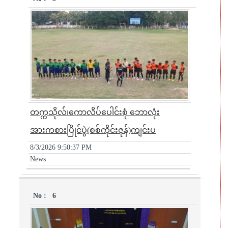
တက္ကသိုလ်၊ကောလိပ်ပေါင်းစုံ ဘောလုံး
အားကစားပြိုင်ပွဲ(စစ်ကိုင်းဇုန်)ကျင်းပ
8/3/2026 9:50:37 PM
News
6