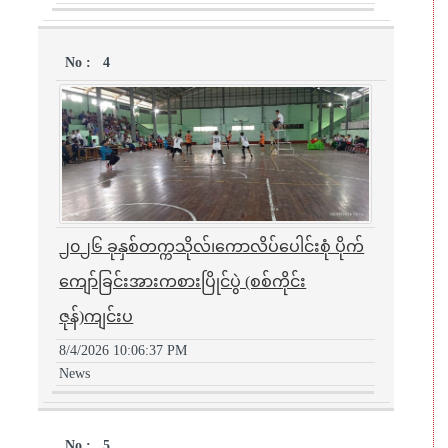
4
၂၀၂၆ ခုနှစ်တက္ကသိုလ်၊ကောလိပ်ပေါင်းစုံ ပိုက်
ကျော်ခြင်းအားကစားပြိုင်ပွဲ (စစ်ကိုင်း
ဇုန်)ကျင်းပ
8/4/2026 10:06:37 PM
News
5