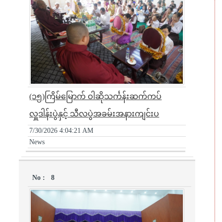
(၁၅)ကြိမ်မြောက် ဝါဆိုသင်္ကန်းဆက်ကပ်
လှူဒါန်းပွဲနှင့် သီလပွဲအခမ်းအနားကျင်းပ
7/30/2026 4:04:21 AM
News
8