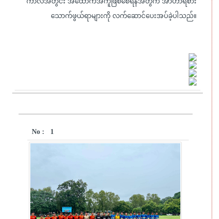
ကာလအတွင်း အထောက်အကူဖြစ်စေရန်အတွက် အာဟာရစား
သောက်ဖွယ်ရာများကို လက်ဆောင်ပေးအပ်ခဲ့ပါသည်။
First
Uploaded
No.
Title
Type
Image
Date
1