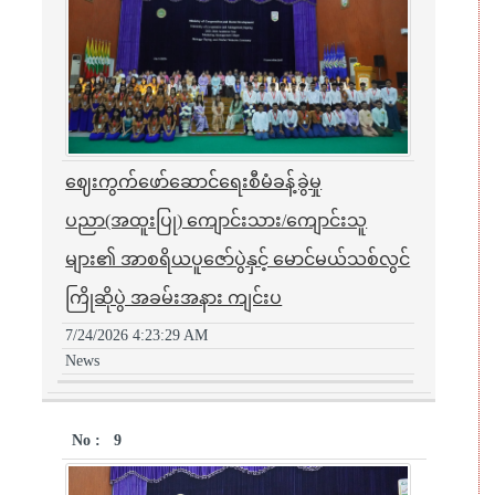
ဈေးကွက်ဖော်ဆောင်ရေးစီမံခန့်ခွဲမှု
ပညာ(အထူးပြု) ကျောင်းသား/ကျောင်းသူ
များ၏ အာစရိယပူဇော်ပွဲနှင့် မောင်မယ်သစ်လွင်
ကြိုဆိုပွဲ အခမ်းအနား ကျင်းပ
7/24/2026 4:23:29 AM
News
9