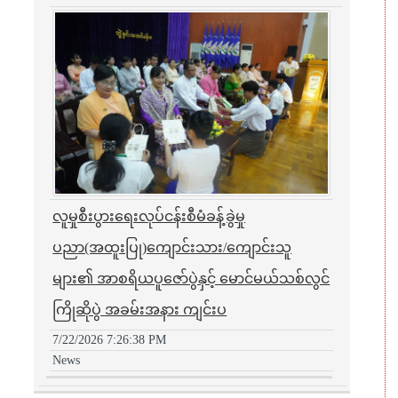
လူမှုစီးပွားရေးလုပ်ငန်းစီမံခန့်ခွဲမှု
ပညာ(အထူးပြု)ကျောင်းသား/ကျောင်းသူ
များ၏ အာစရိယပူဇော်ပွဲနှင့် မောင်မယ်သစ်လွင်
ကြိုဆိုပွဲ အခမ်းအနား ကျင်းပ
7/22/2026 7:26:38 PM
News