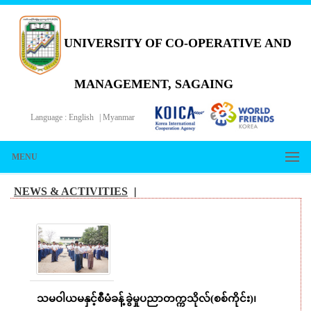
UNIVERSITY OF CO-OPERATIVE AND
MANAGEMENT, SAGAING
Language :
English
|
Myanmar
MENU
NEWS & ACTIVITIES
|
သမဝါယမနှင့်စီမံခန့်ခွဲမှုပညာတက္ကသိုလ်(စစ်ကိုင်း)၊