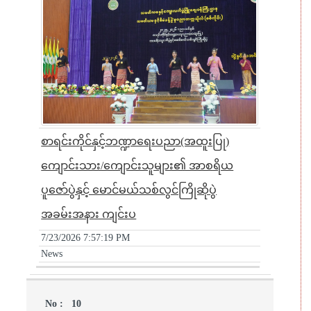
စာရင်းကိုင်နှင့်ဘဏ္ဍာရေးပညာ(အထူးပြု)
ကျောင်းသား/ကျောင်းသူများ၏ အာစရိယ
ပူဇော်ပွဲနှင့် မောင်မယ်သစ်လွင်ကြိုဆိုပွဲ
အခမ်းအနား ကျင်းပ
7/23/2026 7:57:19 PM
News
10