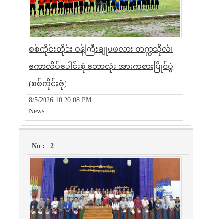
စစ်ကိုင်းတိုင်း ဝန်ကြီးချုပ်ဖလား တက္ကသိုလ်၊
ကောလိပ်ပေါင်းစုံ ဘောလုံး အားကစားပြိုင်ပွဲ
(စစ်ကိုင်းဇုံ)
8/5/2026 10:20:08 PM
News
2