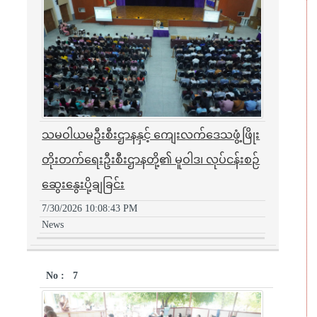
သမဝါယမဦးစီးဌာနနှင့် ကျေးလက်ဒေသဖွံ့ဖြိုး
တိုးတက်ရေးဦးစီးဌာနတို့၏ မူဝါဒ၊ လုပ်ငန်းစဉ်
ဆွေးနွေးပို့ချခြင်း
7/30/2026 10:08:43 PM
News
7